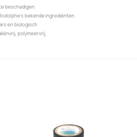
 te beschadigen.
 Rodolphe’s bekende ingrediënten.
ars en biologisch
ënvrij, polymeervrij,