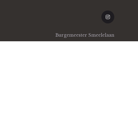
Burgemeester Smeelelaan
1a 5144AP, Waalwijk
orwaarden
/
Privacy Beleid
/
Retourbeleid