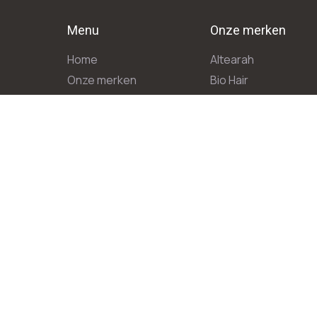
Menu
Onze merken
Home
Altearah
Onze merken
Bio Hair
Winkel
Calypso
Blog
Chromolaya
Contact
Kent
Rodolphe & Co
Terre de couleur
Algemene Vo