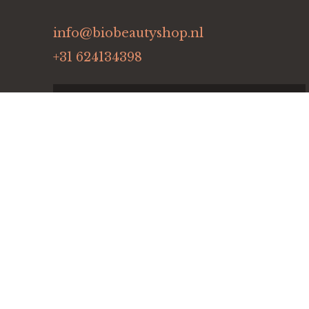
info@biobeautyshop.nl
+31 624134398
Solvware B.V.
© Copyright 2023 by