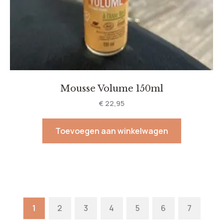
Mousse Volume 150ml
€
22,95
Toevoegen aan winkelwagen
1
2
3
4
5
6
7