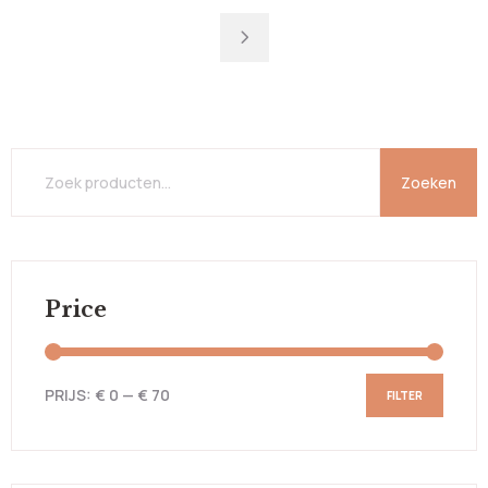
Zoeken
Price
PRIJS:
€ 0
—
€ 70
FILTER