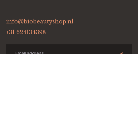
info@biobeautyshop.nl
+31 624134398
Menu
Home
Onze merken
Winkel
Blog
Contact