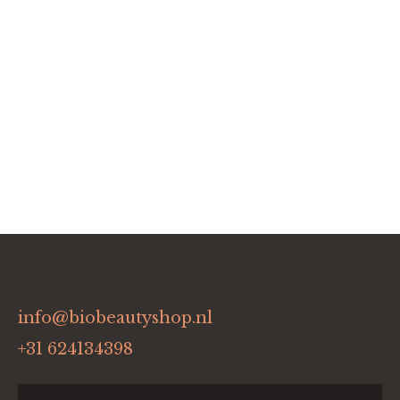
info@biobeautyshop.nl
+31 624134398