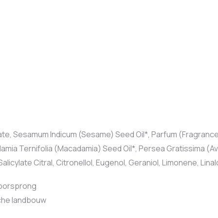
e, Sesamum Indicum (Sesame) Seed Oil*, Parfum (Fragrance),
mia Ternifolia (Macadamia) Seed Oil*, Persea Gratissima (Avo
licylate Citral, Citronellol, Eugenol, Geraniol, Limonene, Linal
e oorsprong
sche landbouw