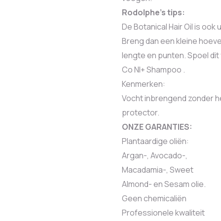
Rodolphe’s tips:
De Botanical Hair Oil is ook
Breng dan een kleine hoeve
lengte en punten. Spoel di
Co NI+ Shampoo .
Kenmerken:
Vocht inbrengend zonder he
protector.
ONZE GARANTIES:
Plantaardige oliën:
Argan-, Avocado-,
Macadamia-, Sweet
Almond- en Sesam olie.
Geen chemicaliën
Professionele kwaliteit