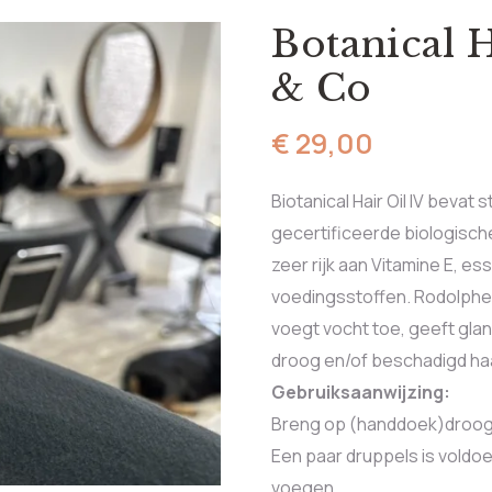
Botanical 
& Co
€
29,00
Biotanical Hair Oil IV bevat
gecertificeerde biologisch
zeer rijk aan Vitamine E, es
voedingsstoffen. Rodolphe &
voegt vocht toe, geeft glan
droog en/of beschadigd ha
Gebruiksaanwijzing:
Breng op (handdoek)droog 
Een paar druppels is voldo
voegen.