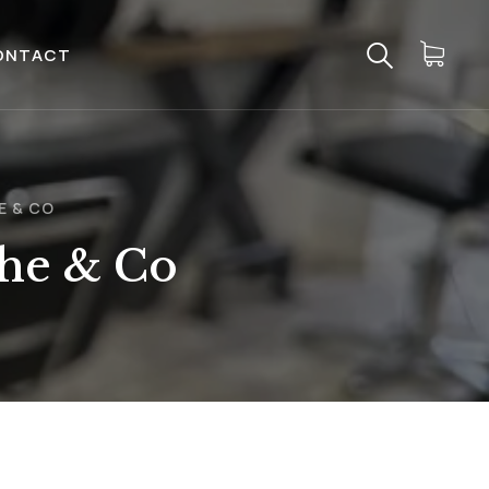
ONTACT
E & CO
phe & Co