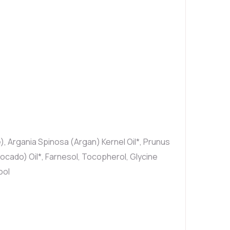
 Argania Spinosa (Argan) Kernel Oil*, Prunus
cado) Oil*, Farnesol, Tocopherol, Glycine
ool