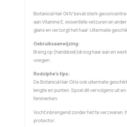
Biotanical Hair Oil IV bevat sterk geconcentr
aan Vitamine E, essentiële vetzuren en andere
glans en verzorgt het haar. Uitermate geschi
Gebruiksaanwijzing:
Breng op (handdoek)droog haar aan en werk v
voegen.
Rodolphe’s tips:
De Botanical Hair Oil is ook uitermate geschi
lengte en punten. Spoel dit vervolgens uit e
Kenmerken:
Vocht inbrengend zonder het te verzwaren, h
protector.