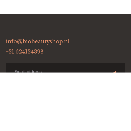
info@biobeautyshop.nl
+31 624134398
Menu
Home
Onze merken
Winkel