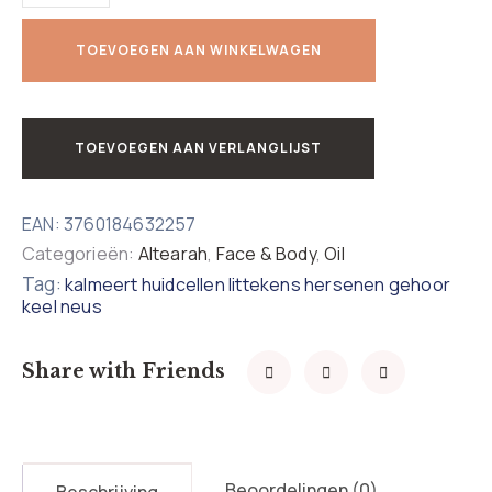
TOEVOEGEN AAN WINKELWAGEN
TOEVOEGEN AAN VERLANGLIJST
EAN:
3760184632257
Categorieën:
Altearah
,
Face & Body
,
Oil
Tag:
kalmeert huidcellen littekens hersenen gehoor
keel neus
Share with Friends
Beoordelingen (0)
Beschrijving