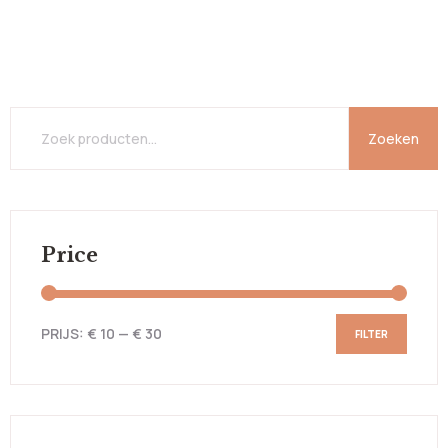
Zoeken
Price
PRIJS:
€ 10
—
€ 30
FILTER