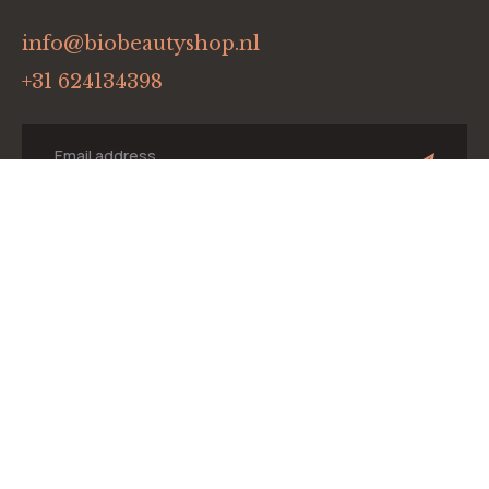
info@biobeautyshop.nl
+31 624134398
Menu
Home
Onze merken
Winkel
Blog
Contact
Onze merken