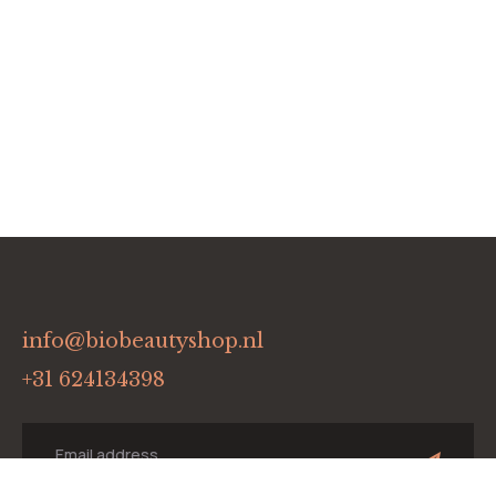
info@biobeautyshop.nl
+31 624134398